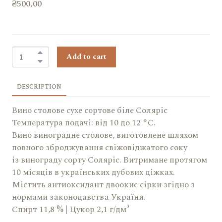
₴500,00
Add to cart
DESCRIPTION
Вино столове сухе сортове біле Соляріс
Температура подачі: від 10 до 12 °C.
Вино виноградне столове, виготовлене шляхом
повного зброджування свіжовіджатого соку
із винограду сорту Соляріс. Витримане протягом
10 місяців в українських дубових діжках.
Містить антиоксидант двоокис сірки згідно з
нормами законодавства України.
Спирт 11,8 % | Цукор 2,1 г/дм³