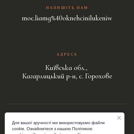
НАПИШІТЬ НАМ
moc.liamg%40oknehcinilukeniw
АДРЕСА
Київська обл.,
Кагарлицький р-н, с. Горохове
УГОДА КОРИСТУВАЧА
Для вашої зручності ми використовуємо файли
cookie. Ознайомтеся з нашою Політикою
ДОСТАВКА І ОПЛАТА